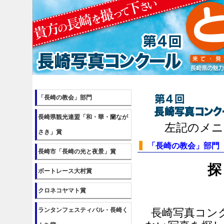
「長崎の教会」部門
長崎県観光連盟「和・華・蘭なが
左記のメニ
さき」賞
「長崎の教会」部門
長崎市「長崎の光と夜景」賞
探
ボートレース大村賞
クロネコヤマト賞
ランタンフェスティバル・長崎く
長崎写真コンク