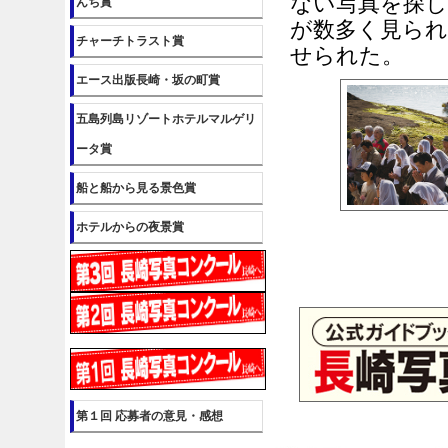
ない写真を探
んち賞
が数多く見られ
チャーチトラスト賞
せられた。
エース出版長崎・坂の町賞
五島列島リゾートホテルマルゲリ
ータ賞
船と船から見る景色賞
ホテルからの夜景賞
第１回 応募者の意見・感想