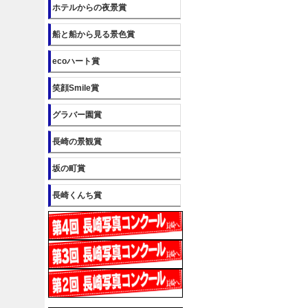
ホテルからの夜景賞
船と船から見る景色賞
ecoハート賞
笑顔Smile賞
グラバー園賞
長崎の景観賞
坂の町賞
長崎くんち賞