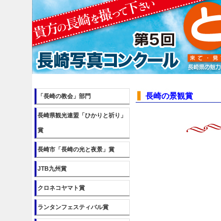
長崎の景観賞
「長崎の教会」部門
長崎県観光連盟「ひかりと祈り」
賞
長崎市「長崎の光と夜景」賞
JTB九州賞
クロネコヤマト賞
ランタンフェスティバル賞