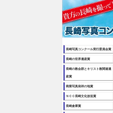
長崎写真コンクール実行委員会賞
長崎の世界遺産賞
長崎の教会群とキリスト教関連遺
産賞
商業写真発祥の地賞
ＮＣＣ長崎文化放送賞
長崎倉庫賞