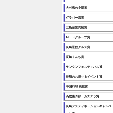
大村湾の夕陽賞
グラバー園賞
五島産業汽船賞
ＭＬＨグループ賞
長崎景観クルス賞
長崎くんち賞
ランタンフェスティバル賞
長崎のお祭り＆イベント賞
中国料理 桃苑賞
高校生の部 カステラ賞
長崎デスティネーションキャンペ