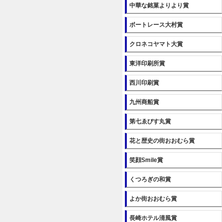
中華な銘菓よりより賞
ボートレース大村賞
クロネコヤマト大賞
東洋印刷所賞
西川印刷賞
九州商船賞
第七ゑびす丸賞
花と歴史の街おおむら賞
笑顔Smile賞
くつろぎの和賞
よか街おおむら賞
長崎ホテル清風賞