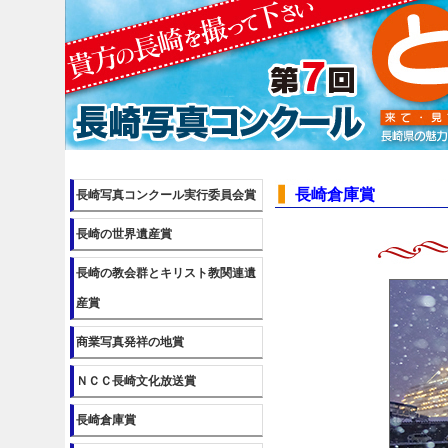
長崎倉庫賞
長崎写真コンクール実行委員会賞
長崎の世界遺産賞
長崎の教会群とキリスト教関連遺
産賞
商業写真発祥の地賞
ＮＣＣ長崎文化放送賞
長崎倉庫賞