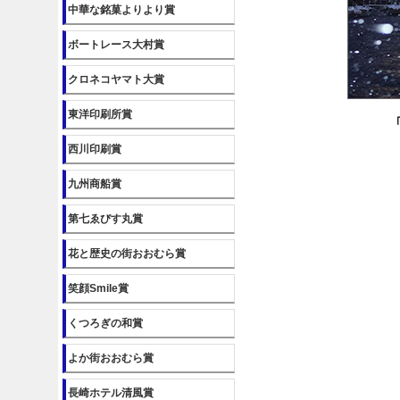
中華な銘菓よりより賞
ボートレース大村賞
クロネコヤマト大賞
東洋印刷所賞
西川印刷賞
九州商船賞
第七ゑびす丸賞
花と歴史の街おおむら賞
笑顔Smile賞
くつろぎの和賞
よか街おおむら賞
長崎ホテル清風賞